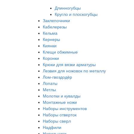
Длинногубцы
Кругло и плоскогубцы
Заклепочники
Кабелерезы
Кельма
Кернеры
Киянки
Клещи обжимные
Коронки
Крюки для вязки арматуры
Лезвия для ножовок по металлу
Лом-гвоздодёр
Лопаты
Метлы
Молотки и кувалды
Монтажные ножи
Наборы инструментов
Наборы отверток
Наборы сверл
Надфили
Напильники