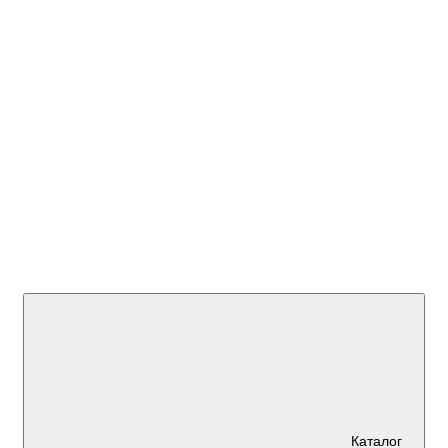
+7 (923)
595 45 00
Каталог