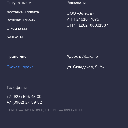
Покупателям
Реквизиты
Коммутационное оборудование
Доставка и оплата
ООО «Альфа»
DIN и комплектующие
ИНН 2461047075
Возврат и обмен
ОГРН 1202400031987
О компании
Арматура СИП
Контакты
Звонки
Прайс-лист
Адрес в Абакане
Ревизионные люки
Скачать прайс
ул. Складская, 9«У»
Рубильники
Стабилизаторы напряжения
Телефоны
Таймеры
+7 (923) 595 45 00
+7 (3902) 24-89-82
Трансформаторы для ламп
ПН-ПТ — 09:00-18:00, СБ, ВС — 09:00-16:00
Трансформаторы тока