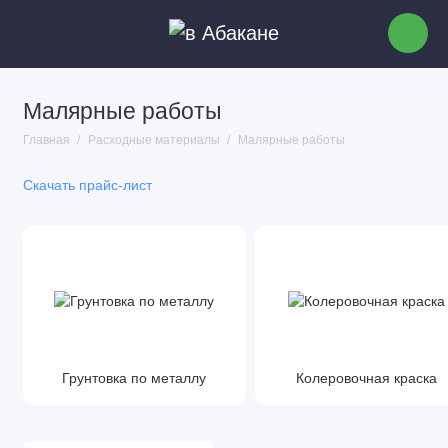
Малярные работы
Сетки абразивные
Главная
Расходные материалы
Малярные работы
Шлифлисты
Скачать прайс-лист
Малярные работы
Элементы питания
Отрезные диски
Знаки, таблички
Грунтовка по металлу
Колеровочная краска
Шлифовальные диски
Абразивные круги