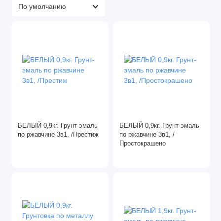
Герметики
Диски алмазные
Для склада
Жидкие гвозди
Зачистные круги
Клей
БЕЛЫЙ 0,9кг. Грунт-эмаль
БЕЛЫЙ 0,9кг. Грунт-эмаль
по ржавчине 3в1, /Престиж
по ржавчине 3в1, /
Лента абразивная
Простокрашено
Лента малярная
Лента сигнальная
Лепестковые круги