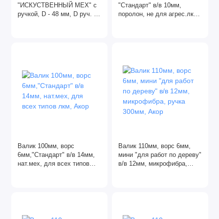
"ИСКУСТВЕННЫЙ МЕХ" с
"Стандарт" в/в 10мм,
ручкой, D - 48 мм, D руч. -
поролон, не для агрес.лкм,
6 мм, полиэстер// Сибртех
Акор
Валик 100мм, ворс
Валик 110мм, ворс 6мм,
6мм,"Стандарт" в/в 14мм,
мини "для работ по дереву"
нат.мех, для всех типов
в/в 12мм, микрофибра,
лкм, Акор
ручка 300мм, Акор