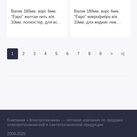
Валик 180мм, ворс 6мм,
Валик 180мм, ворс 6мм,
"Евро" желтая нить в/в
"Евро" микрофибра в/в
10мм, полиэстер, для всех
10мм, для жидких лкм,
типов лкм, Акор
Акор
1
2
3
4
5
6
7
8
9
>
>|
Компания «Электротехника» — оптовая компания по продаже
электротехнической и светотехнической продукции
2009-2026