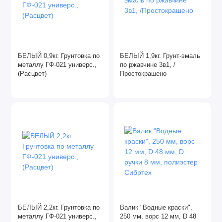
Масла
Монтажная пена
Наклейки
БЕЛЫЙ 0,9кг. Грунтовка по
БЕЛЫЙ 1,9кг. Грунт-эмаль
металлу ГФ-021 универс.,
по ржавчине 3в1, /
(Расцвет)
Простокрашено
Очистители монтажной пены
Пильные диски
Пломбы
Полировочные диски
Силикон
Скотч, клейкая лента
БЕЛЫЙ 2,2кг. Грунтовка по
Валик "Водные краски",
Фибровые круги
металлу ГФ-021 универс.,
250 мм, ворс 12 мм, D 48