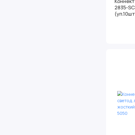
Коннект
2835-SC
(уп.10шт