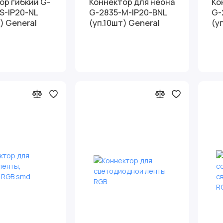
ор гибкий G-
Коннектор для неона
Ко
S-IP20-NL
G-2835-М-IP20-BNL
G-
) General
(уп.10шт) General
(у