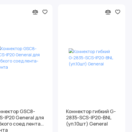
ннектор GSC8-
Коннектор гибкий G-
-IP20 General для
2835-SCS-IP20-BNL
бкого соед лента-
(уп.10шт) General
нта