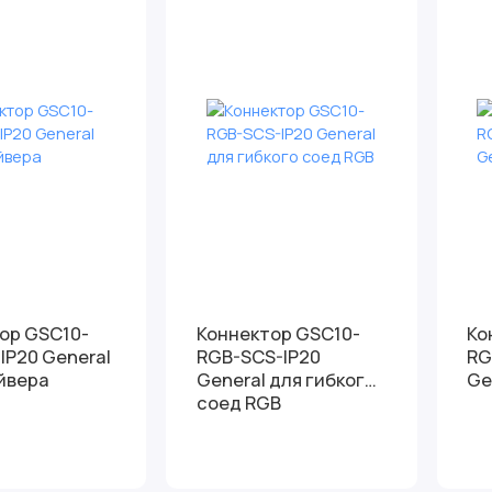
ор GSC10-
Коннектор GSC10-
Ко
IP20 General
RGB-SCS-IP20
RG
йвера
General для гибкого
Ge
соед RGB