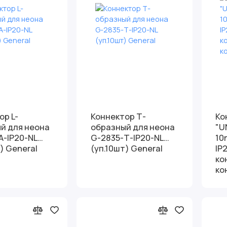
 L-
Коннектор Т-
Ко
й для неона
образный для неона
"U
А-IP20-NL
G-2835-Т-IP20-NL
10
) General
(уп.10шт) General
IP
ко
ко