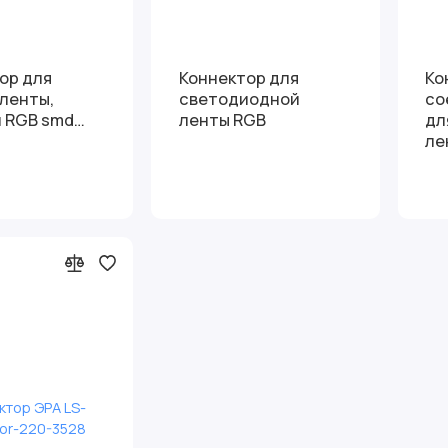
ор для
Коннектор для
Ко
 ленты,
светодиодной
со
 RGB smd
ленты RGB
дл
ле