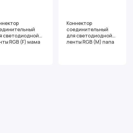
ннектор
Коннектор
единительный
соединительный
я светодиодной
для светодиодной
нты RGB (F) мама
ленты RGB (M) папа