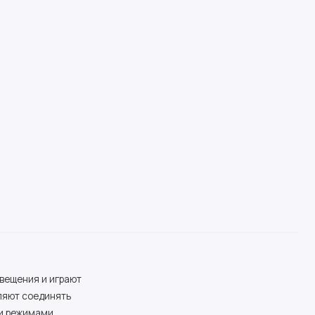
вещения и играют
ляют соединять
 и режимами