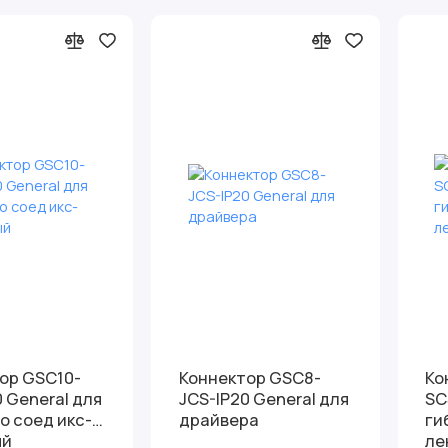
ор GSC10-
Коннектор GSC8-
Ко
General для
JCS-IP20 General для
SCS
о соед икс-
драйвера
ги
ый
ле