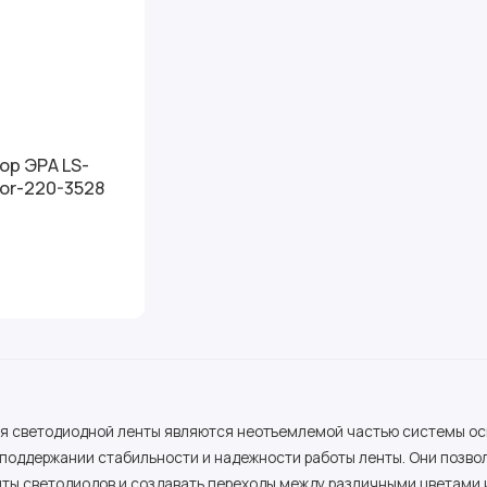
ор ЭРА LS-
or-220-3528
ля светодиодной ленты являются неотъемлемой частью системы ос
 поддержании стабильности и надежности работы ленты. Они позво
нты светодиодов и создавать переходы между различными цветами