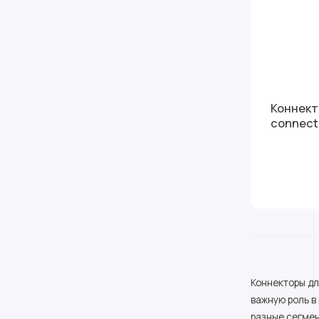
Коннект
connect
Коннекторы д
важную роль в
разные сегме