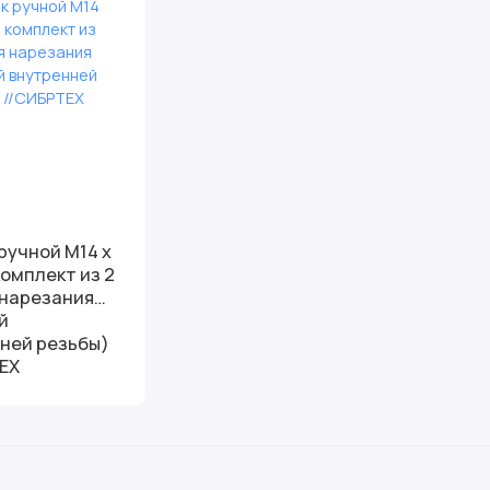
ручной М14 х
комплект из 2
 нарезания
й
ней резьбы)
ЕХ