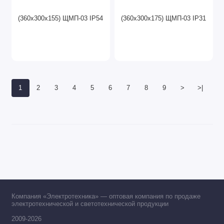
(360х300х155) ЩМП-03 IP54
(360х300х175) ЩМП-03 IP31
1
2
3
4
5
6
7
8
9
>
>|
Компания «Электротехника» — оптовая компания по продаже
электротехнической и светотехнической продукции
2009-2026