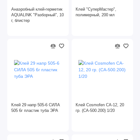
Герметики
Анаэробный клей-герметик
Клей "СуперМастер",
AQUALINK "Разборный", 10
полимерный, 200 мл
Диски алмазные
г, блистер
Для склада
Жидкие гвозди
Зачистные круги
Клей
Лента абразивная
Лента малярная
Клей 29 напр 505-6 СИЛА
Клей Cosmofen CA-12, 20
505 6г пластик туба ЭРА
гр. (CA-500.200) 1/20
Лента сигнальная
Лепестковые круги