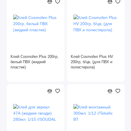
Масла
Монтажная пена
Наклейки
Очистители монтажной пены
Клей Cosmofen Plus 200гр,
Клей Cosmofen Plus HV
Пильные диски
белый ПВХ (жидкий
200гр, б/цв, (для ПВХ и
пластик)
полистирола)
Пломбы
Полировочные диски
Силикон
Скотч, клейкая лента
Фибровые круги