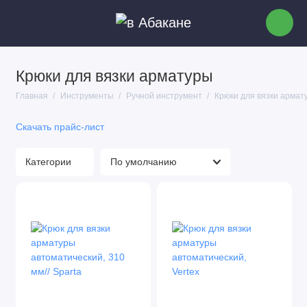
Крюки для вязки арматуры
Сварочные аппараты для пластиковых труб
Главная
Инструменты
Ручной инструмент
Крюки для вязки армат
Ручной инструмент
Скачать прайс-лист
Автоматический инструмент
Категории
Измерительный инструмент
Ключи
Все для пайки
Адаптеры и переходники для сверлильных
патронов
Горелки газовые