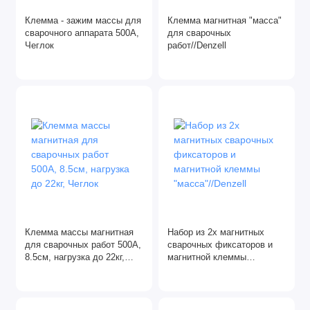
Домкраты
Клемма - зажим массы для
Клемма магнитная "масса"
сварочного аппарата 500А,
для сварочных
Чеглок
работ//Denzell
Зубила
Клеевые пистолеты
Пистолеты для монтажной пены
Сварочные работы
Ящики, сумки для инструментов
Клемма массы магнитная
Набор из 2х магнитных
для сварочных работ 500А,
сварочных фиксаторов и
8.5см, нагрузка до 22кг,
магнитной клеммы
Чеглок
"масса"//Denzell