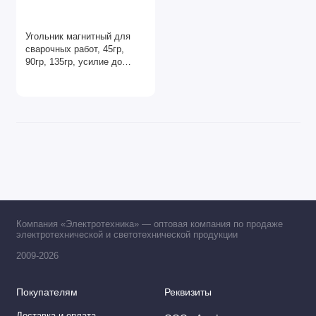
Угольник магнитный для
сварочных работ, 45гр,
90гр, 135гр, усилие до
34.9кг, ЧЕГЛОК
Компания «Электротехника» — оптовая компания по продаже
электротехнической и светотехнической продукции
2009-2026
Покупателям
Реквизиты
Доставка и оплата