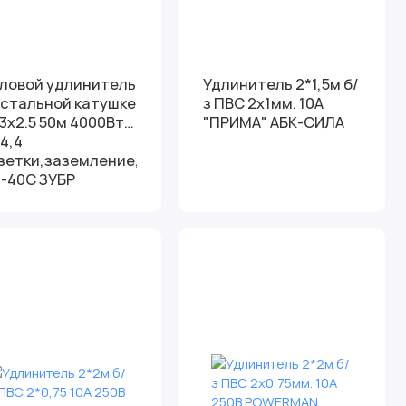
ловой удлинитель
Удлинитель 2*1,5м б/
 стальной катушке
з ПВС 2х1мм. 10А
 3х2.5 50м 4000Вт
"ПРИМА" АБК-СИЛА
44,4
зетки,заземление,
 -40С ЗУБР