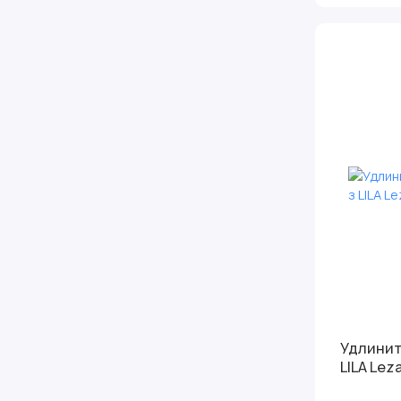
Удлинитель 2
LILA Lez