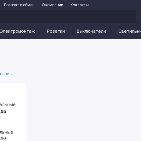
Возврат и обмен
О компании
Контакты
Электромонтаж
Розетки
Выключатели
Светильн
с-лист
льные
зда