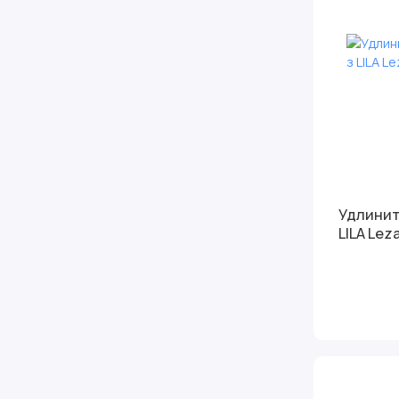
Удлинитель 2
LILA Lez