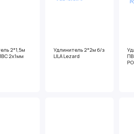
2*1,5м
Удлинитель 2*2м б/з
Удли
 ПВС 2х1мм
LILA Lezard
ПВ
PO