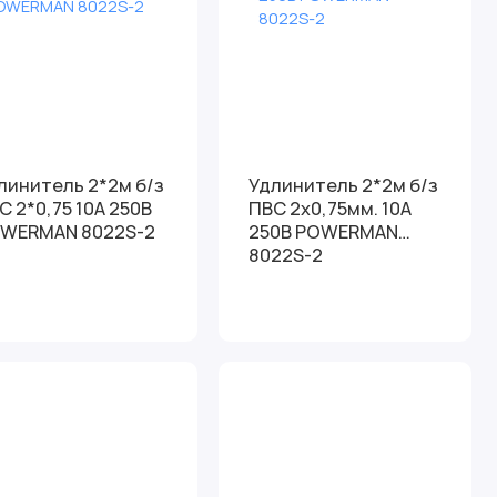
нитель 2*2м б/з
Удлинитель 2*2м б/з
С 2*0,75 10А 250В
ПВС 2х0,75мм. 10А
WERMAN 8022S-2
250В POWERMAN
8022S-2