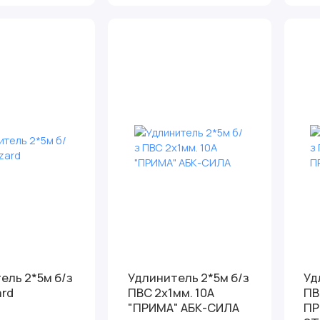
*5м б/з
Удлинитель 2*5м б/з
Удли
ard
ПВС 2х1мм. 10А
ПВ
"ПРИМА" АБК-СИЛА
ПР