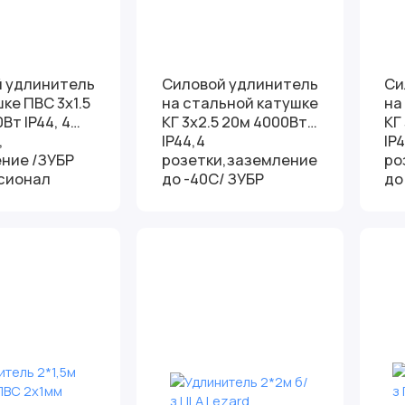
 удлинитель
Силовой удлинитель
Си
ке ПВС 3х1.5
на стальной катушке
на
Вт IP44, 4
КГ 3х2.5 20м 4000Вт
КГ
,
IP44,4
IP
ние /ЗУБР
розетки,заземление,
ро
сионал
до -40С/ ЗУБР
до