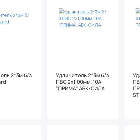
*3м б/з
Удлинитель 2*3м б/з
Удли
ard
ПВС 2х1,00мм. 10А
ПВ
"ПРИМА" АБК-СИЛА
ПР
ST