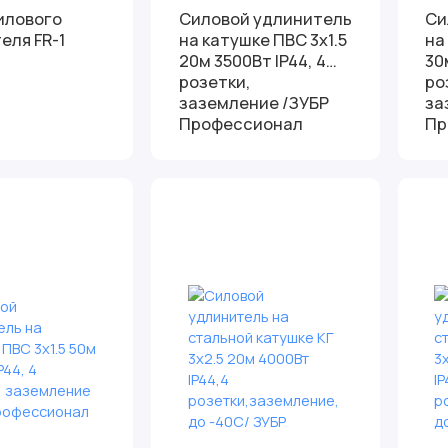
илового
Силовой удлинитель
Си
еля FR-1
на катушке ПВС 3х1.5
на
20м 3500Вт IP44, 4
30
розетки,
ро
заземление /ЗУБР
за
Профессионал
Пр