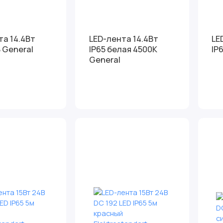
та 14.4Вт
LED-лента 14.4Вт
LE
 General
IP65 белая 4500К
IP
General