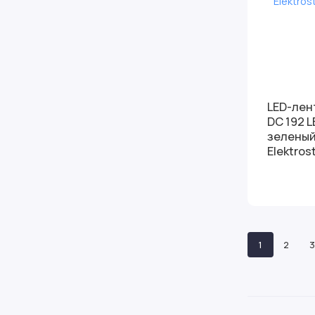
LED-лен
DC 192 L
зелены
Elektros
1
2
3