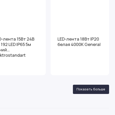
D-лента 15Вт 24В
LED-лента 18Вт IP20
 192 LED IP65 5м
белая 4000К General
ний
ektrostandart
Показать больше