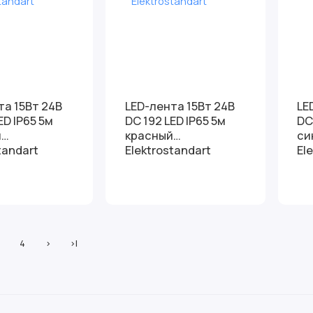
та 15Вт 24В
LED-лента 15Вт 24В
LE
ED IP65 5м
DC 192 LED IP65 5м
DC
й
красный
си
tandart
Elektrostandart
El
4
>
>|