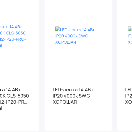
та 14.4Вт
LED-лента 14.4Вт
LE
00К GLS-5050-
IP20 4000к SWG
IP
12-IP20-PRO-
ХОРОШАЯ
Х
l