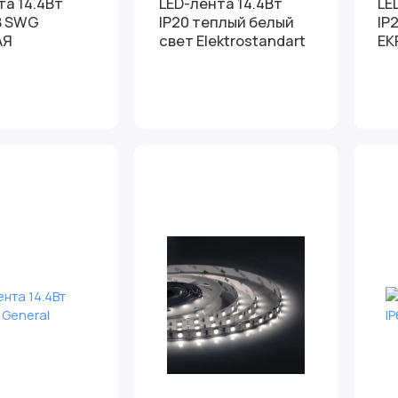
та 14.4Вт
LED-лента 14.4Вт
LE
B SWG
IP20 теплый белый
IP
АЯ
свет Elektrostandart
EK