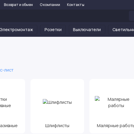
Возврат и обмен
О компании
Контакты
Электромонтаж
Розетки
Выключатели
Светильн
с-лист
разивные
Шлифлисты
Малярные работ