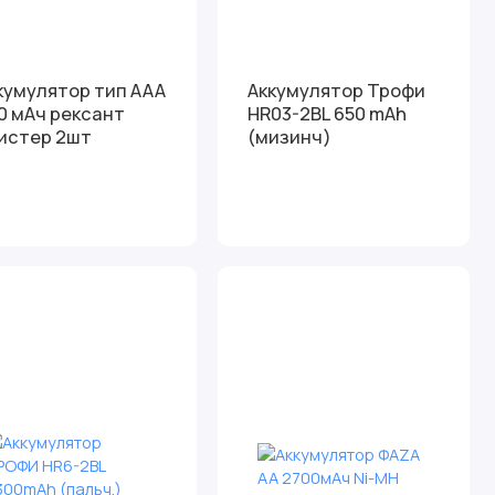
кумулятор тип ААА
Аккумулятор Трофи
0 мАч рексант
HR03-2BL 650 mAh
истер 2шт
(мизинч)