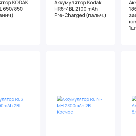
ятор KODAK
Аккумулятор Kodak
Ак
L 650/850
HR6-4BL 2100 mAh
18
зинч)
Pre-Charged (пальч.)
за
io
1ш