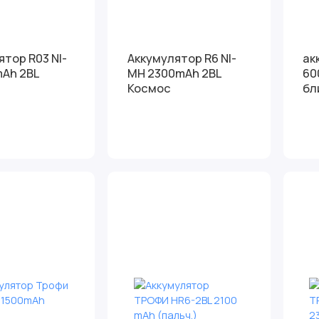
ятор R03 NI-
Аккумулятор R6 NI-
ак
 2BL
MH 2300mAh 2BL
60
Космос
бл