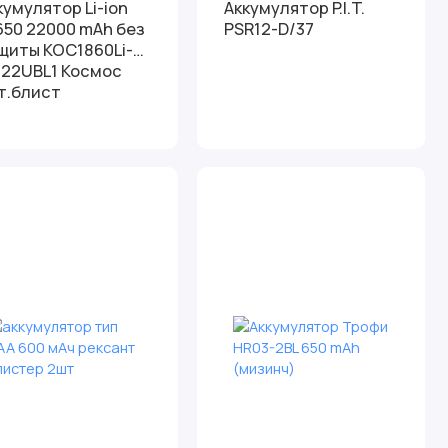
кумулятор Li-ion
Аккумулятор P.I.T.
650 22000 mAh без
PSR12-D/37
щиты КОС1860Li-
n22UBL1 Космос
т.блист