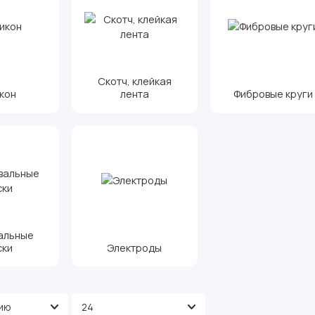
Скотч, клейкая
кон
лента
Фибровые круги
альные
ски
Электроды