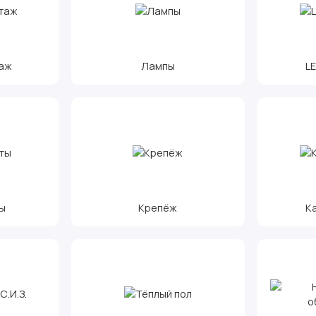
аж
Лампы
L
ы
Крепёж
К