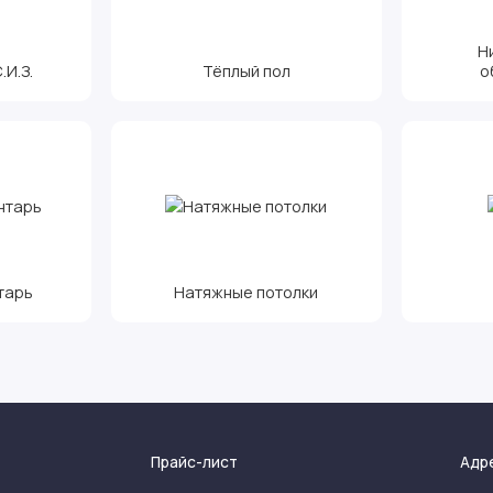
Н
И.З.
Тёплый пол
о
тарь
Натяжные потолки
Прайс-лист
Адр