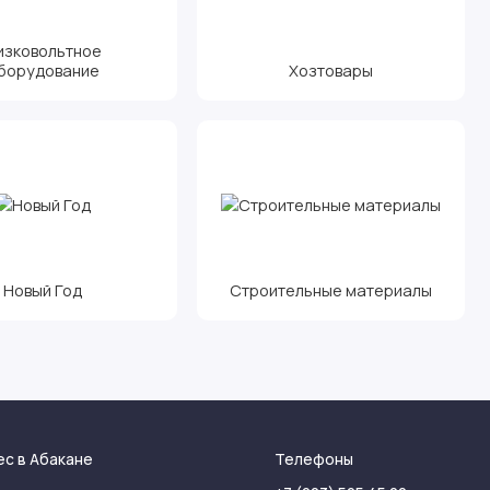
изковольтное
борудование
Хозтовары
Новый Год
Строительные материалы
ес в Абакане
Телефоны