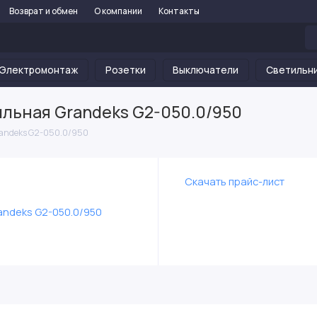
Возврат и обмен
О компании
Контакты
Электромонтаж
Розетки
Выключатели
Светильн
ильная Grandeks G2-050.0/950
randeks G2-050.0/950
Скачать прайс-лист