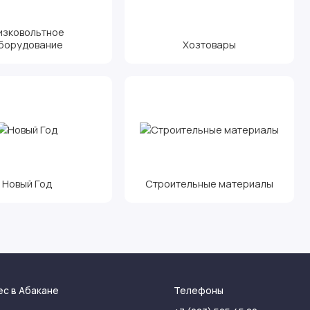
изковольтное
борудование
Хозтовары
Новый Год
Строительные материалы
ес в Абакане
Телефоны