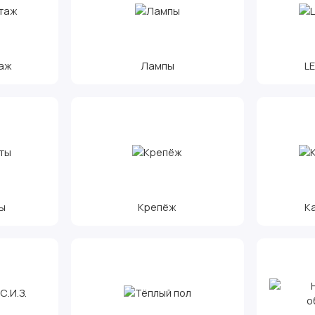
аж
Лампы
L
ы
Крепёж
К