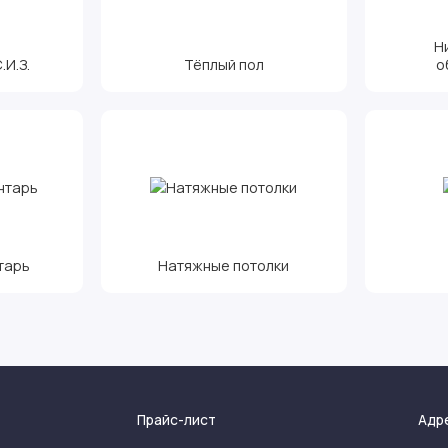
Н
И.З.
Тёплый пол
о
тарь
Натяжные потолки
Прайс-лист
Адр