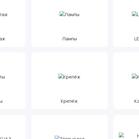
аж
Лампы
L
ы
Крепёж
К