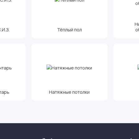
Н
И.З.
Тёплый пол
о
тарь
Натяжные потолки