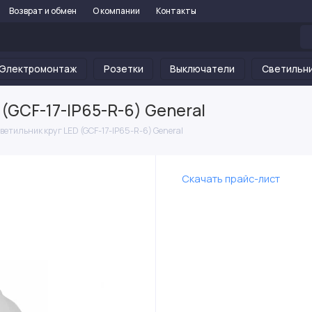
Возврат и обмен
О компании
Контакты
Электромонтаж
Розетки
Выключатели
Светильн
(GCF-17-IP65-R-6) General
ветильник круг LED (GCF-17-IP65-R-6) General
Скачать прайс-лист