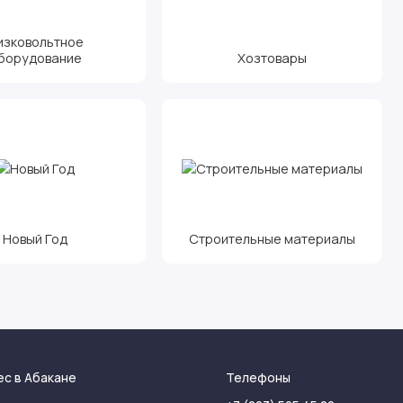
изковольтное
борудование
Хозтовары
Новый Год
Строительные материалы
ес в Абакане
Телефоны