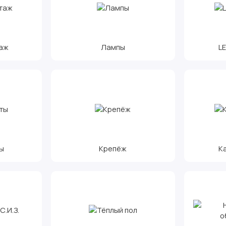
аж
Лампы
L
ы
Крепёж
К