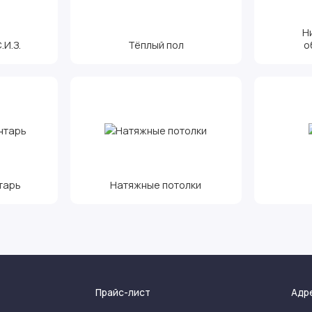
Н
И.З.
Тёплый пол
о
тарь
Натяжные потолки
Прайс-лист
Адр