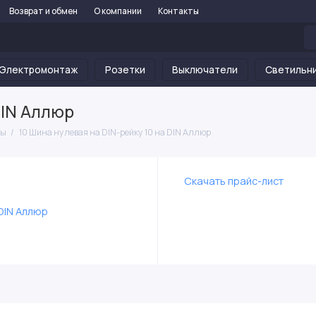
Возврат и обмен
О компании
Контакты
Электромонтаж
Розетки
Выключатели
Светильн
DIN Аллюр
ны
10 Шина нулевая на DIN-рейку 10 на DIN Аллюр
Скачать прайс-лист