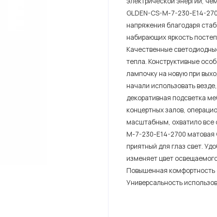
электрической энергии, чем
GLDEN-CS-M-7-230-E14-2700
напряжения благодаря стаб
набирающих яркость постеп
Качественные светодиодные
тепла. Конструктивные осо
лампочку на новую при выхо
начали использовать везде,
декоративная подсветка ме
концертных залов, операци
масштабным, охватило все 
M-7-230-E14-2700 матовая 
приятный для глаз свет. Уд
изменяет цвет освещаемого 
Повышенная комфортность о
Универсальность использов