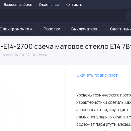
Возврат и обмен
О компании
Контакты
Электромонтаж
Розетки
Выключатели
Светильн
14-2700 свеча матовое стекло Е14 7В
текло Е14 7Вт 2700К General
Скачать прайс-лист
Уровень технического прог
характеристики светильник
завоёвывают лидирующие по
самых популярных осветите
содержат пары ртути. Весь