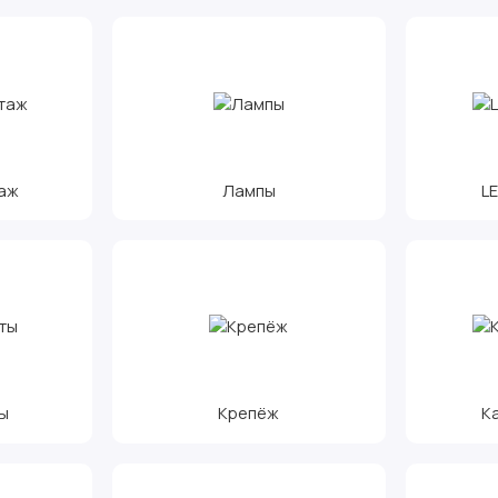
аж
Лампы
L
ы
Крепёж
К