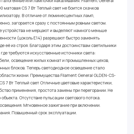
 галогенные или лампочки накаливания. Filament General
 матовая CS 7 Вт Теплый свет не боится скачков
илизатору. В отличие от люминесцентных ламп,
енно, загорается сразу с постоянным ровным светом.
 устройства не мерцают и выделяют намного меньше
бенности (цоколь E14) разрешают быстро заменять
де её из строя. Благодаря этим достоинствам светильники
 где требуются искусственные источники света:
бели, освещение жилых комнат и промышленных цехов,
онных блоков. Теперь светодиодное освещение стало
области жизни. Преимущества Filament General GLDEN-CS-
CS 7 Вт Теплый свет Отличные цветовые характеристики,
обство применения, простота замены при перегорании. Не
объекта. Отсутствие пульсации светового потока.
свещения. Мгновенное зажигание при включении.
ания. Повышенный срок эксплуатации.