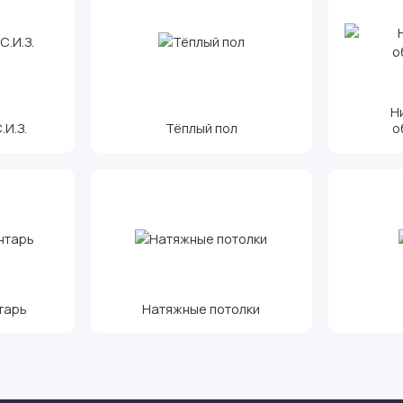
Н
И.З.
Тёплый пол
о
тарь
Натяжные потолки