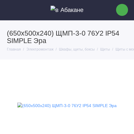
(650х500х240) ЩМП-3-0 76У2 IP54
SIMPLE Эра
Главная
Электромонтаж
Шкафы, щиты, боксы
Щиты
Щиты с мо